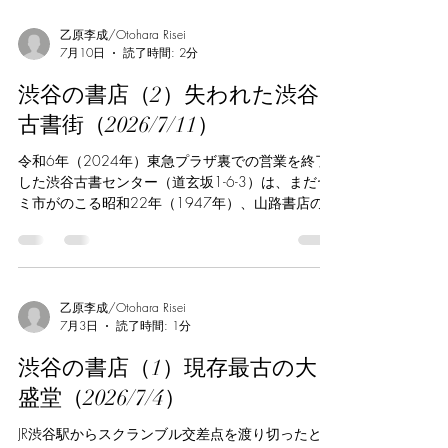
了に伴い、2026年9月いっぱいで営業を終える発
た。平成7年（1995年）には109（通称、マルキ
表がされた。また、啓文堂書店が
ュー）にコミック専門店も出店していたという。
乙原李成/Otohara Risei
7月10日
読了時間: 2分
閉店後の短期間、パチスロ店が入居し、真っ暗な
店内でどれほど集客があったのか、まるで見当が
渋谷の書店（2）失われた渋谷
つかなかった。2007年10月18日からはブックフ
ァーストが転居。1998年6月11日から営業してい
古書街（2026/7/11）
た東急本店前の建物の立て替えのためで、6フロア
から2フロアに縮小した。 2017年6月4日の閉店後
令和6年（2024年）東急プラザ裏での営業を終了
は、2011年11月から2016年3月まで西武百貨店
した渋谷古書センター（道玄坂1-6-3）は、まだヤ
裏のビルで1フロアで営業していたヴィレッジヴァ
ミ市がのこる昭和22年（1947年）、山路書店の創
ンガードが、7月14日から2フロアに拡大して現在
業がきっかけだった。古書サンエーを始め、複数
に至る。2021年同じビルの8階に、2014年から営
の書店が2階から地下まで入居する形で、昭和46
業してきた有料・会員制のブックカフェ、森の図
年（1971年）にいまの建物ができた。東急プラザ
書室が移転してきたのも興味深い。 参照、旭屋書
にあった紀伊國屋書店のついでに立ち寄ると、雑
店―会社概要
誌雑本、成人図書がひしめきあう店舗に掘り出し
乙原李成/Otohara Risei
7月3日
読了時間: 1分
物はなく、ただいつも混みあっていた。 道玄坂
に長らく放置されていたいわゆる看板建築のひと
渋谷の書店（1）現存最古の大
つに、文紀堂書店（上通3丁目47）という古書店
が入居していた。マークシティの建物群が広が
盛堂（2026/7/4）
る、渋谷再開発のタイミングで世田谷区代田に移
ったのち、代替わりして調布市仙川で今も営業を
JR渋谷駅からスクランブル交差点を渡り切ったとこ