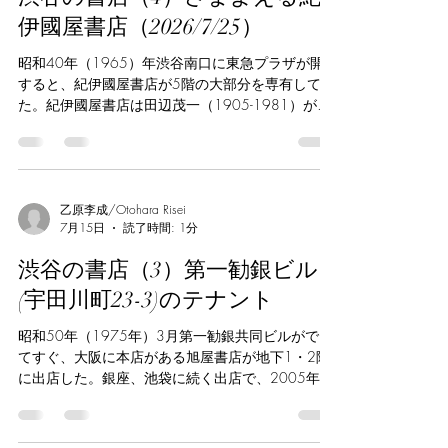
伊國屋書店（2026/7/25）
昭和40年（1965）年渋谷南口に東急プラザが開業
すると、紀伊國屋書店が5階の大部分を専有してい
た。紀伊國屋書店は田辺茂一（1905-1981）が昭
和2年（1927年）新宿にて創業。昭和39年
（1964年）には前川國男設計による地上9階、地
下2階の本社ビルを建てていた。渋谷店は旅行ガイ
ドや専門書が充実しており、ふかふかのカーペッ
トを歩くので足が疲れずに済んだ。東急プラザの
乙原李成/Otohara Risei
7月15日
読了時間: 1分
建て替えに伴い、2015年3月22日閉店した。
その直前、2014年12月11日に西武渋谷店パーキ
渋谷の書店（3）第一勧銀ビル
ング館1階に別店舗を開店させていた。 渋谷では
東急グループと西武グループがしのぎを削ったこ
(宇田川町23-3)のテナント
とで知られるが、書店側にこだわりはなかったら
しい。パーキング館はロフトと連絡しており、そ
昭和50年（1975年）3月第一勧銀共同ビルができ
のまま公園通りへ抜けられる構造だった。ちなみ
てすぐ、大阪に本店がある旭屋書店が地下1・2階
にロフトではリブロが営業していた時期があり、
に出店した。銀座、池袋に続く出店で、2005年8
新刊の文芸書や美術書が充実していた。2021年3
月31日まで営業していた。地下鉄半蔵門線の改札
月にはパーキング館からA館7階に移転して現在に
口を出て目の前が店の入口なので、NHKの語学講
至る。 その後、渋谷西武百貨店が賃貸借契約の終
座のテキストなどすぐ買えたのがありがたかっ