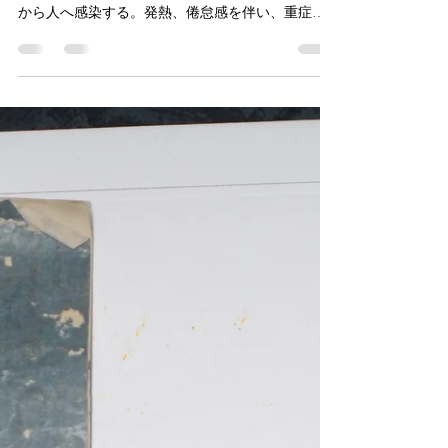
結核で亡くなった著述者たち
（2026/5/2）
結核は、結核菌（Mycobacterium tuberculosis）によ
る感染症であり、患者のせきなどの飛沫により人
から人へ感染する。発熱、倦怠感を伴い、重症化
すると喀血、脊椎カリエスなどの症状が現れ、コ
ッホによる結核菌発見や特効薬の普及以前は、死
に至る病だった。 緒方洪庵が『扶氏経験遺訓』巻
十三において「結核」の語を用いたのが初出とさ
れる。時代劇に出てくる「労咳」は、メドハース
ト（W. H. Medhurst）の英和・和英辞典（1830
年）などに見られるが、文献上では国内での用例
は意外と少ない。中医学（漢方）では、「肺労」
と呼称する。 高橋至時(1764-1804)大坂出身。幕
府天文方。寛政の改暦に関わる。 馬場貞由(1787-
1822)長崎出身。蕃書和解御用。『厚生新編』『新
訂万国全図』の編訳者の一人。オランダ語、英
語、ロシア語に通じ、著作多数。 岡松甕谷(1820-
1895)大分出身。帆足万里に漢学を学び、維新後東