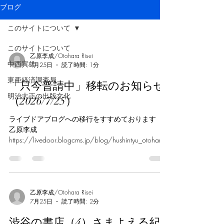
ブログ
このサイトについて
このサイトについて
乙原李成/Otohara Risei
中西寅雄
7月25日
読了時間: 1分
東亜経済調査局
「只今普請中」移転のお知らせ
明治大正の出版文化
（2026/7/25）
ライブドアブログへの移行をすすめております
乙原李成
https://livedoor.blogcms.jp/blog/hushintyu_otohara
/article/
乙原李成/Otohara Risei
7月25日
読了時間: 2分
渋谷の書店（4）さまよえる紀