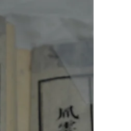
が、江戸でマルチリンガルの馬場貞由に鍛えら
れ、天文方に出仕するまでになった。オランダ語
の物理学書を漢文で翻訳した『気海観瀾』（文政
10（1827））が、女婿川本幸民（1810-1871）
の『気海観瀾広義』によって普及し、日本物理学
の祖と称されるまでになった。 宇田川家の跡継ぎ
養子である宇田川榕菴（1798-1846）は、早くか
ら『舎密開宗』（天保8（1837））で多くの造語
をした。孫弟子にあたる広瀬元恭（1821-1870）
は京で病院経営の傍ら蘭学塾をひらき、訳書『理
学提要』（安政3（1856））を著した。いま一人
の孫弟子村松良粛（1827-1879）も静岡病院長だ
ったが、『登高自卑』（明治5（1872））は海軍
兵学寮の教科書に採用されたという。 特筆すべき
は、豊後の漢学者帆足万里（1778-1852）。日出
藩儒者の余業である写本『窮理通』（安政
3（1856））が