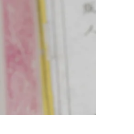
ボルトの著作により世界に広められた。一方でシ
ーボルト事件での関係者への処罰に見られるよう
に、徳川幕府の秘図でもあり、ごくわずかに写し
が配られたのみ。 伊能忠敬の上役にあたる、天文
方高橋景保は、命により世界地図を作製した。試
作図である、1809（文化6）「新鐫總界全圖」、
翌年の「新訂萬國全圖」共に、語学に通じた馬場
佐十郎貞由の助力を得て、白川藩の亜欧堂田善に
より銅板印刷された。のちにプロイセンで出版さ
れた地図帳を参考に修正が加わり、明治時代に入
り、大学南校（東京大学の前身）から出版された
りもした。 町民の間には、水戸藩在住長久保赤水
による「改正日本輿地路程全図」（赤水図）がよ
く普及しており、版を重ねた。また、尾張屋など
の版元による「江戸切絵図」は武家地、寺社や名
所がひと目でわかり、年代ごとの町割の変遷がう
かがえる。やがて、伊能図を継承