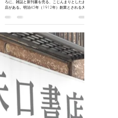
続けているという。 文紀堂書店の前にこの場
ろに、雑誌と新刊書を売る、こじんまりとしたお
所で営業していた玄誠堂書店は、店主の芥川徳郎
店がある。明治45年（1912年）創業とされる大盛
（1886-1969）が日本の近代文学に力を入れ、愛
堂書店。正富汪洋（まさとみおうよう、1881-
書家や研究者が足繫く通ったという。玄誠堂書店
1967）の詩、「渋谷の書店」とは、ここのことだ
は終戦後に道玄坂から宮益坂（上通1-25）に移転
ろう。かつての渋谷は、与謝野鉄幹・晶子夫妻や
しているが、宮益坂に現在も残る古書店といえ
竹久夢二など多くの文化人が住み、新刊書店・古
ば、1949年創業の中村書店（渋谷1-1-
書店が宮益坂から道玄坂にかけて数多く営業して
いた。 大盛堂書店が有名になったのは、昭和34
年（1959年）に地上8階地下1階の「本のデパー
ト」が、いまの西武百貨店むかい側にできてか
ら。地下のアルパンも知る人ぞ知るミリオタ専門
店だった。私が草柳大蔵『実録満鉄調査部』（朝
日文庫）を買ってむさぼり読んだのは平成2年
（1990年）だった。 旧本店と呼ばれるこの建物
は平成17年（2005年）に閉店し、終戦直後から営
業していた交差点前で営業を再開して、今に至
る。 参照、大盛堂書店ホームページ
https://taiseido.co.jp/information.html 東京の本屋さ
ん－渋谷区宇田川町・大盛堂書店 https://www