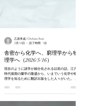
乙原李成/Otohara Risei
5月16日
読了時間: 1分
舎密から化学へ、窮理学から物
理学へ（2026/5/16）
現在のように諸学が細分化される以前の話。江戸
時代後期の蘭学の隆盛から、いまでいう化学や物
理学を知るために翻訳出版をした人々がいた。 青
地林宗（1775-1833）は松山藩医の家に生まれた