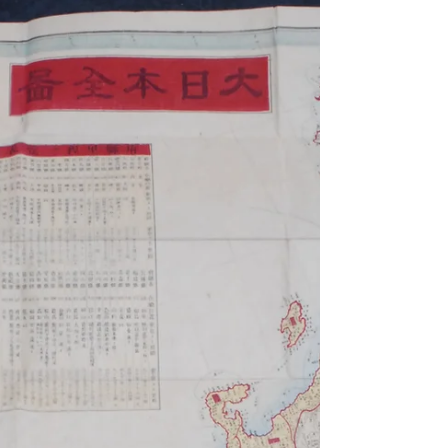
年末になると、書店の店頭に並ぶ「高島暦」。幕
末明治に横浜で活躍した実業家、高島嘉右衛門の
特技とした易にちなむが、いまの出版物と関係は
ないらしい。 明治5（1872）年12月3日、突如太
陽暦に改暦され、その日は明治6年1月1日になっ
た。大隈重信の伝記などによると、それまでの太
陰太陽暦では数年に1度うるう月が発生しており、
官僚に払う月給を節約するためだった説がある。
審理中の裁判などは、留守政府からの布告によ
り、「太陽暦月日不足ノ分ヲ太陽暦月日ニ引直シ
28日ヲ加ヘ其期限ト可相定事」といった措置が取
られた。収まらないのは「伊勢暦」を作成、頒布
してきた伊勢神宮だったが、維新の混乱もあった
のだろう、まだ旧暦の明治2年用の暦からは、大学
暦局が発行し始めた。 同時期に、浅草天文台が廃
止された。ここには高橋至時、景保親子が天文方
に出仕していた。それまでの天文学の知見を入れ
た天保の改暦が、天保15（1844）年に行われた。
浅草天文台で使われた測量器具は、開成学校（東
京大学の前身のひとつ）に引き渡されたという。
天文台が再開されたのは明治11（1878）年、本郷