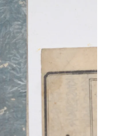
京大学教授。『甕谷遺稿』など。 箕作省吾(1821-
1847)水沢出身。蘭学者箕作阮甫に婿入りし、『新
製輿地全図』『坤輿図識』