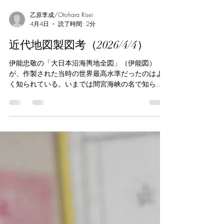
乙原李成/Otohara Risei
4月4日
読了時間: 2分
近代地図製図考（2026/4/4）
伊能忠敬の「大日本沿海輿地全図」（伊能図）
が、作製された当時の世界最高水準だったのはよ
く知られている。いまでは間宮海峡の名で知られ
る海峡は、仏露両国の探検と同時期、樺太が島で
あると発見した間宮林蔵の名を冠しており、シー