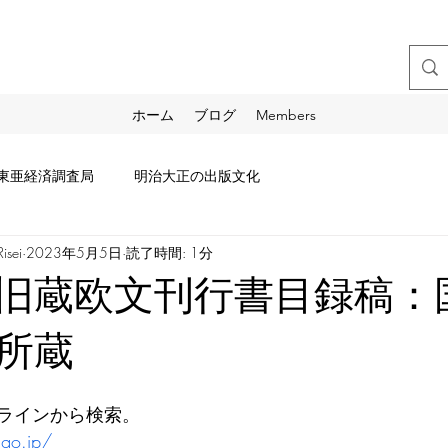
ホーム
ブログ
Members
東亜経済調査局
明治大正の出版文化
sei
2023年5月5日
読了時間: 1分
旧蔵欧文刊行書目録稿：
所蔵
ラインから検索。
.go.jp/