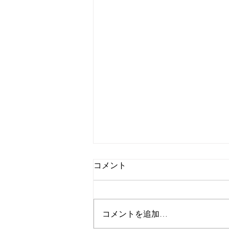
中西寅雄の蔵書構築
コメント
（2023/4/29）
中西寅雄（1896－1975）の蔵書
は、大正12（1923）年東京帝国
コメントを追加…
大学経済学部助教授任命後、その