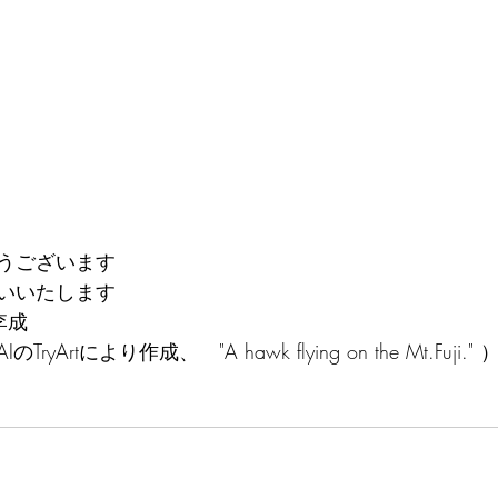
うございます
いいたします
李成
Artにより作成、　"A hawk flying on the Mt.Fuji." 