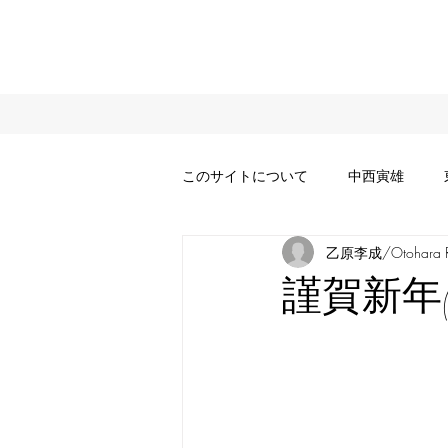
このサイトについて
中西寅雄
乙原李成/Otohara Ri
謹賀新年(20