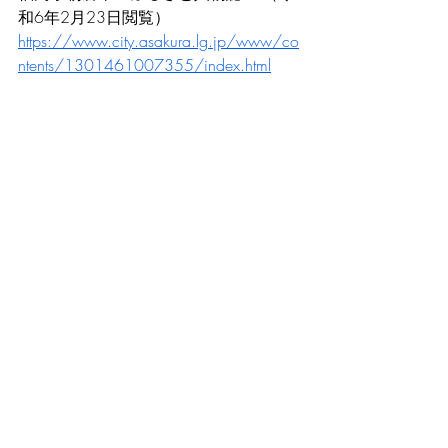
和6年2月23日閲覧）
https://www.city.asakura.lg.jp/www/co
ntents/1301461007355/index.html