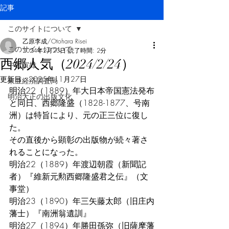
記事
このサイトについて
乙原李成/Otohara Risei
このサイトについて
2024年2月23日
読了時間: 2分
西郷人気（2024/2/24）
中西寅雄
更新日：
2025年11月27日
東亜経済調査局
明治22（1889）年大日本帝国憲法発布
明治大正の出版文化
と同日、西郷隆盛（1828-1877、号南
洲）は特旨により、元の正三位に復し
た。
その直後から顕彰の出版物が続々著さ
れることになった。
明治22（1889）年渡辺朝霞（新聞記
者）『維新元勲西郷隆盛君之伝』（文
事堂）
明治23（1890）年三矢藤太郎（旧庄内
藩士）『南洲翁遺訓』
明治27（1894）年勝田孫弥（旧薩摩藩