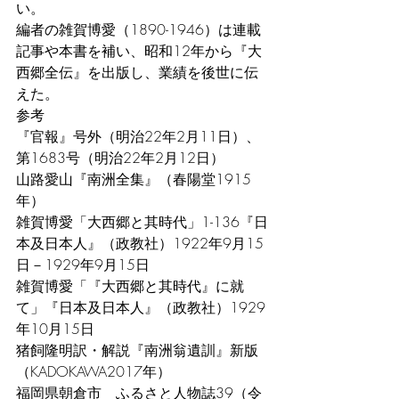
い。
編者の雑賀博愛（1890-1946）は連載
記事や本書を補い、昭和12年から『大
西郷全伝』を出版し、業績を後世に伝
えた。
参考
『官報』号外（明治22年2月11日）、
第1683号（明治22年2月12日）
山路愛山『南洲全集』（春陽堂1915
年）
雑賀博愛「大西郷と其時代」1-136『日
本及日本人』（政教社）1922年9月15
日－1929年9月15日
雑賀博愛「『大西郷と其時代』に就
て」『日本及日本人』（政教社）1929
年10月15日
猪飼隆明訳・解説『南洲翁遺訓』新版
（KADOKAWA2017年）
福岡県朝倉市　ふるさと人物誌39（令