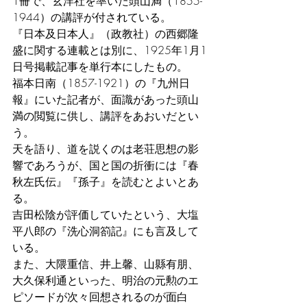
1冊で、玄洋社を率いた頭山満（1855-
1944）の講評が付されている。
『日本及日本人』（政教社）の西郷隆
盛に関する連載とは別に、1925年1月1
日号掲載記事を単行本にしたもの。
福本日南（1857-1921）の『九州日
報』にいた記者が、面識があった頭山
満の閲覧に供し、講評をあおいだとい
う。
天を語り、道を説くのは老荘思想の影
響であろうが、国と国の折衝には『春
秋左氏伝』『孫子』を読むとよいとあ
る。
吉田松陰が評価していたという、大塩
平八郎の『洗心洞箚記』にも言及して
いる。
また、大隈重信、井上馨、山縣有朋、
大久保利通といった、明治の元勲のエ
ピソードが次々回想されるのが面白