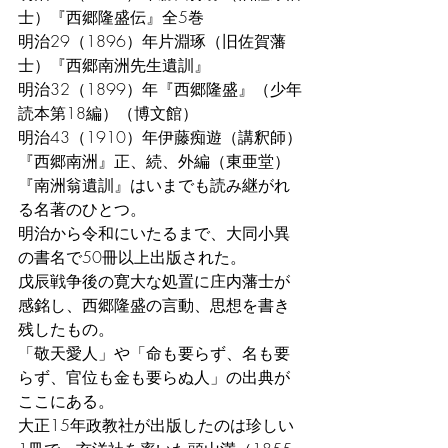
士）『西郷隆盛伝』全5巻
明治29（1896）年片淵琢（旧佐賀藩
士）『西郷南洲先生遺訓』
明治32（1899）年『西郷隆盛』（少年
読本第18編）（博文館）
明治43（1910）年伊藤痴遊（講釈師）
『西郷南洲』正、続、外編（東亜堂）
『南洲翁遺訓』はいまでも読み継がれ
る名著のひとつ。
明治から令和にいたるまで、大同小異
の書名で50冊以上出版された。
戊辰戦争後の寛大な処置に庄内藩士が
感銘し、西郷隆盛の言動、思想を書き
残したもの。
「敬天愛人」や「命も要らず、名も要
らず、官位も金も要らぬ人」の出典が
ここにある。
大正15年政教社が出版したのは珍しい