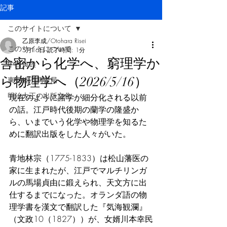
記事
このサイトについて
乙原李成/Otohara Risei
このサイトについて
5月16日
読了時間: 1分
舎密から化学へ、窮理学か
中西寅雄
ら物理学へ（2026/5/16）
東亜経済調査局
明治大正の出版文化
現在のように諸学が細分化される以前
の話。江戸時代後期の蘭学の隆盛か
ら、いまでいう化学や物理学を知るた
めに翻訳出版をした人々がいた。
青地林宗（1775-1833）は松山藩医の
家に生まれたが、江戸でマルチリンガ
ルの馬場貞由に鍛えられ、天文方に出
仕するまでになった。オランダ語の物
理学書を漢文で翻訳した『気海観瀾』
（文政10（1827））が、女婿川本幸民