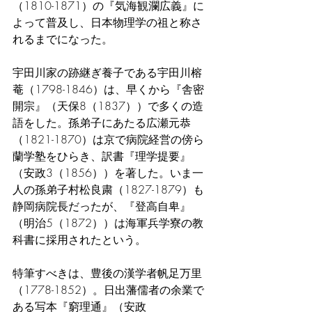
（1810-1871）の『気海観瀾広義』に
よって普及し、日本物理学の祖と称さ
れるまでになった。
宇田川家の跡継ぎ養子である宇田川榕
菴（1798-1846）は、早くから『舎密
開宗』（天保8（1837））で多くの造
語をした。孫弟子にあたる広瀬元恭
（1821-1870）は京で病院経営の傍ら
蘭学塾をひらき、訳書『理学提要』
（安政3（1856））を著した。いま一
人の孫弟子村松良粛（1827-1879）も
静岡病院長だったが、『登高自卑』
（明治5（1872））は海軍兵学寮の教
科書に採用されたという。
特筆すべきは、豊後の漢学者帆足万里
（1778-1852）。日出藩儒者の余業で
ある写本『窮理通』（安政