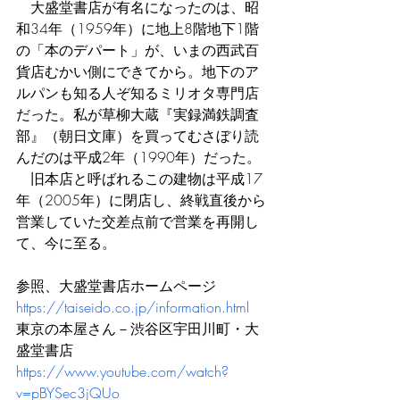
　大盛堂書店が有名になったのは、昭
和34年（1959年）に地上8階地下1階
の「本のデパート」が、いまの西武百
貨店むかい側にできてから。地下のア
ルパンも知る人ぞ知るミリオタ専門店
だった。私が草柳大蔵『実録満鉄調査
部』（朝日文庫）を買ってむさぼり読
んだのは平成2年（1990年）だった。
　旧本店と呼ばれるこの建物は平成17
年（2005年）に閉店し、終戦直後から
営業していた交差点前で営業を再開し
て、今に至る。
参照、大盛堂書店ホームページ
https://taiseido.co.jp/information.html
東京の本屋さん－渋谷区宇田川町・大
盛堂書店
https://www.youtube.com/watch?
v=pBYSec3jQUo