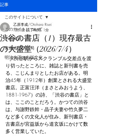
記事
このサイトについて
乙原李成/Otohara Risei
このサイトについて
7月3日
読了時間: 1分
渋谷の書店（1）現存最古
中西寅雄
の大盛堂（2026/7/4）
東亜経済調査局
明治大正の出版文化
　JR渋谷駅からスクランブル交差点を渡
り切ったところに、雑誌と新刊書を売
る、こじんまりとしたお店がある。明
治45年（1912年）創業とされる大盛堂
書店。正富汪洋（まさとみおうよう、
1881-1967）の詩、「渋谷の書店」と
は、ここのことだろう。かつての渋谷
は、与謝野鉄幹・晶子夫妻や竹久夢二
など多くの文化人が住み、新刊書店・
古書店が宮益坂から道玄坂にかけて数
多く営業していた。