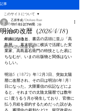
記事
このサイトについて
乙原李成/Otohara Risei
このサイトについて
4月18日
読了時間: 2分
明治の改暦（2026/4/18）
中西寅雄
年末になると、書店の店頭に並ぶ「高
東亜経済調査局
島暦」。幕末明治に横浜で活躍した実
明治大正の出版文化
業家、高島嘉右衛門の特技とした易に
ちなむが、いまの出版物と関係はない
らしい。
明治5（1872）年12月3日、突如太陽
暦に改暦され、その日は明治6年1月1
日になった。大隈重信の伝記などによ
ると、それまでの太陰太陽暦では数年
に1度うるう月が発生しており、官僚に
払う月給を節約するためだった説があ
る。審理中の裁判などは、留守政府か