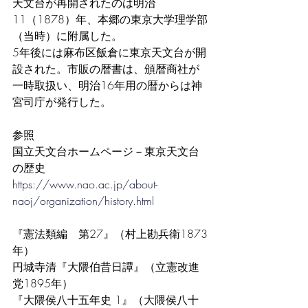
天文台が再開されたのは明治
11（1878）年、本郷の東京大学理学部
（当時）に附属した。
5年後には麻布区飯倉に東京天文台が開
設された。市販の暦書は、頒暦商社が
一時取扱い、明治16年用の暦からは神
宮司庁が発行した。
参照
国立天文台ホームページ－東京天文台
の歴史
https://www.nao.ac.jp/about-
naoj/organization/history.html
『憲法類編　第27』（村上勘兵衛1873
年）
円城寺清『大隈伯昔日譚』（立憲改進
党1895年）
『大隈侯八十五年史 1』（大隈侯八十