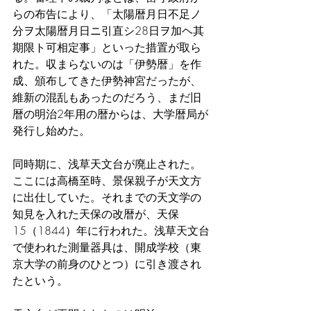
らの布告により、「太陽暦月日不足ノ
分ヲ太陽暦月日ニ引直シ28日ヲ加ヘ其
期限ト可相定事」といった措置が取ら
れた。収まらないのは「伊勢暦」を作
成、頒布してきた伊勢神宮だったが、
維新の混乱もあったのだろう、まだ旧
暦の明治2年用の暦からは、大学暦局が
発行し始めた。
同時期に、浅草天文台が廃止された。
ここには高橋至時、景保親子が天文方
に出仕していた。それまでの天文学の
知見を入れた天保の改暦が、天保
15（1844）年に行われた。浅草天文台
で使われた測量器具は、開成学校（東
京大学の前身のひとつ）に引き渡され
たという。