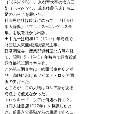
（1896-1978）、京都帝大卒の松方三
郎（1899-1973、筆名後藤信夫）も二
足のわらじを履いた。
社会思想社は時流にのって、『社会科
学大辞典』『マルクス=エンゲルス全
集』を改造社から出版。
田中九一は昭和10（1935）年時点で、
財団法人東亜経済調査局主事。
経済調査会、産業部資料室北方班を経
て、昭和15（1940）年時点で調査役兼
調査部第三調査室主査。
この第三調査室は、哈爾浜事務所と並
び、満鉄におけるソビエト・ロシア調
査の要だった。
ところが、この人物はロシア語がある
時点まで使えなかった。
トロツキー『ロシアは何処へ行く？』
（同人社書店1927年）を翻訳したと
き、前書きで英独からの重訳であるこ