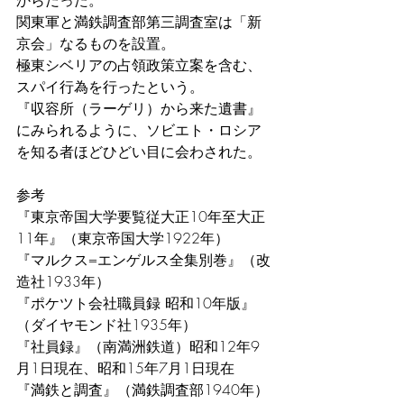
からだった。
関東軍と満鉄調査部第三調査室は「新
京会」なるものを設置。
極東シベリアの占領政策立案を含む、
スパイ行為を行ったという。
『収容所（ラーゲリ）から来た遺書』
にみられるように、ソビエト・ロシア
を知る者ほどひどい目に会わされた。
参考
『東京帝国大学要覧従大正10年至大正
11年』（東京帝国大学1922年）
『マルクス=エンゲルス全集別巻』（改
造社1933年）
『ポケツト会社職員録 昭和10年版』
（ダイヤモンド社1935年）
『社員録』（南満洲鉄道）昭和12年9
月1日現在、昭和15年7月1日現在
『満鉄と調査』（満鉄調査部1940年）