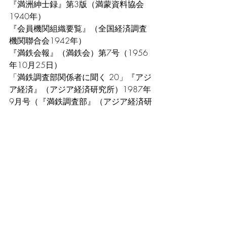
『満洲紳士録』第3版（満蒙資料協会
1940年）
『会員機関組織要覧』（全国経済調査
機関聯合会1942年）
『満鉄会報』（満鉄会）第7号（1956
年10月25日）
「満鉄調査部関係者に聞く 20」『アジ
ア経済』（アジア経済研究所）1987年
9月号（『満鉄調査部』（アジア経済研
究所1996年）所載）
辺見じゅん『収容所（ラーゲリ）から
来た遺書』（文芸春秋1989年、同
1992年）
梅田俊英「社会思想社の一側面」『大
原社会問題研究所雑誌』第479号
（1998年10月）、第481号（1998年
12月）
東亜経済調査局