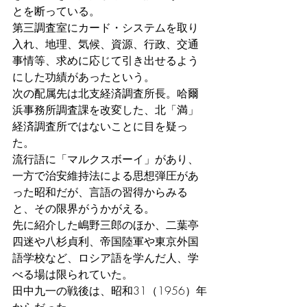
とを断っている。
第三調査室にカード・システムを取り
入れ、地理、気候、資源、行政、交通
事情等、求めに応じて引き出せるよう
にした功績があったという。
次の配属先は北支経済調査所長。哈爾
浜事務所調査課を改変した、北「満」
経済調査所ではないことに目を疑っ
た。
流行語に「マルクスボーイ」があり、
一方で治安維持法による思想弾圧があ
った昭和だが、言語の習得からみる
と、その限界がうかがえる。
先に紹介した嶋野三郎のほか、二葉亭
四迷や八杉貞利、帝国陸軍や東京外国
語学校など、ロシア語を学んだ人、学
べる場は限られていた。
田中九一の戦後は、昭和31（1956）年