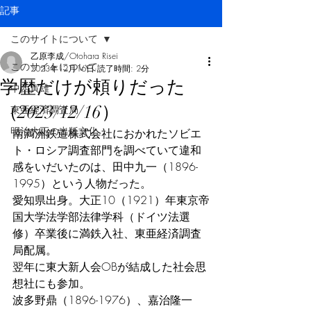
記事
このサイトについて
乙原李成/Otohara Risei
このサイトについて
2023年12月16日
読了時間: 2分
学歴だけが頼りだった
中西寅雄
（2023/12/16）
東亜経済調査局
明治大正の出版文化
南満洲鉄道株式会社におかれたソビエ
ト・ロシア調査部門を調べていて違和
感をいだいたのは、田中九一（1896-
1995）という人物だった。
愛知県出身。大正10（1921）年東京帝
国大学法学部法律学科（ドイツ法選
修）卒業後に満鉄入社、東亜経済調査
局配属。
翌年に東大新人会OBが結成した社会思
想社にも参加。
波多野鼎（1896-1976）、嘉治隆一